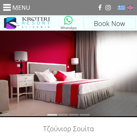
_
Book Now
WhatsApp
Τζούνιορ Σουίτα