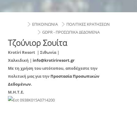
ΕΠΙΚΟΙΝΩΝΙΑ
ΠΟΛΙΤΙΚΕΣ ΚΡΑΤΗΣΕΩΝ
GDPR - ΠΡΟΣΩΠΙΚΑ ΔΕΔΟΜΕΝΑ
Τζούνιορ Σουίτα
Krotiri Resort
| Σιθωνία |
Χαλκιδική |
info@krotiriresort.gr
Με τη χρήση του ιστότοπου, αποδέχεστε την
πολιτική μας για την
Προστασία Προσωπικών
Δεδομένων
.
Μ.Η.Τ.Ε.
0938Κ015Α0714200