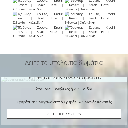
Δειτε τα υπόλοιπα δωμάτια
Superior Δίκλινο Δωμάτιο
Άτομο/α: 2 ενήλικες ή 2+1 Παιδιά
Κρεβάτι/α: 1 Μεγάλο Διπλό Κρεβάτι & 1 Μονός Καναπές
ΔΕΙΤΕ ΠΕΡΙΣΣΟΤΕΡΑ