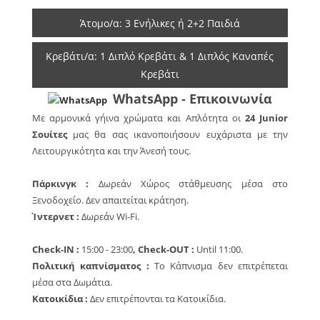
Άτομο/α: 3 Ενήλικες ή 2+2 Παιδιά
Κρεβάτι/α: 1 Διπλό Κρεβάτι & 1 Διπλός Καναπές
Κρεβάτι
WhatsApp - Επικοινωνία
Με αρμονικά γήινα χρώματα και Απλότητα οι
24
Junior
Σουίτες
μας θα σας ικανοποιήσουν ευχάριστα με την
Λειτουργικότητα και την Άνεσή τους.
Πάρκινγκ :
Δωρεάν Xώρος στάθμευσης μέσα στο
Ξενοδοχείο. Δεν απαιτείται κράτηση.
Ίντερνετ :
Δωρεάν Wi-Fi.
Check-IN :
15:00 - 23:00
, Check-OUT :
Until 11:00.
Πολιτική καπνίσματος :
Το Κάπνισμα δεν επιτρέπεται
μέσα στα Δωμάτια.
Κατοικίδια :
Δεν επιτρέπονται τα Κατοικίδια.