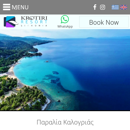
_
Book Now
WhatsApp
Παραλία Καλογριάς