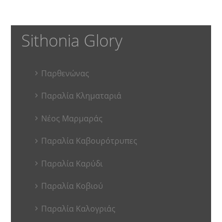
Sithonia Glory
Παρθενώνας
Παραλία Κληματαριά
Νέος Μαρμαράς
Παραλία Καβουρότρυπες
Παραλία Καρύδι
Παραλία Κοβιού
Παραλία Καλογριάς