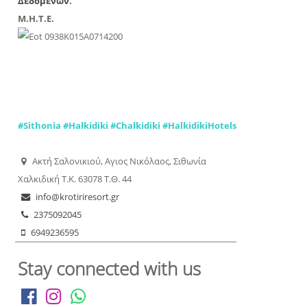
Δεδομένων
.
Μ.Η.Τ.Ε.
0938Κ015Α0714200
#
Sithonia
#
Halkidiki
#
Chalkidiki
#
HalkidikiHotels
Ακτή Σαλονικιού, Aγιος Νικόλαος, Σιθωνία
Χαλκιδική Τ.Κ. 63078 Τ.Θ. 44
info@krotiriresort.gr
2375092045
6949236595
Stay connected with us