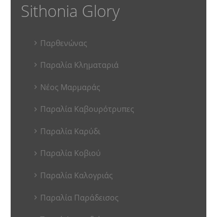
Sithonia Glory
Παρθενώνας
Παραλία Κληματαριά
Νέος Μαρμαράς
Παραλία Καβουρότρυπες
Παραλία Καρύδι
Παραλία Κοβιού
Παραλία Καλογριάς
Παραλία Παράδεισος