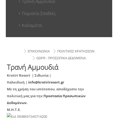
Τρανή Αμμουδιά
Παραλία Σπαθιές
Καλαμίτσι
ΕΠΙΚΟΙΝΩΝΙΑ
ΠΟΛΙΤΙΚΕΣ ΚΡΑΤΗΣΕΩΝ
GDPR - ΠΡΟΣΩΠΙΚΑ ΔΕΔΟΜΕΝΑ
Τρανή Αμμουδιά
Krotiri Resort
| Σιθωνία |
Χαλκιδική |
info@krotiriresort.gr
Με τη χρήση του ιστότοπου, αποδέχεστε την
πολιτική μας για την
Προστασία Προσωπικών
Δεδομένων
.
Μ.Η.Τ.Ε.
0938Κ015Α0714200